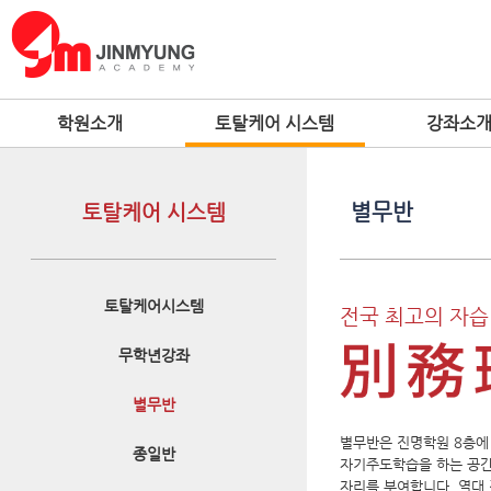
학원소개
토탈케어 시스템
강좌소
토탈케어 시스템
별무반
토탈케어시스템
전국 최고의 자습
무학년강좌
별무반
별무반은 진명학원 8층에
종일반
자기주도학습을 하는 공간
자리를 부여합니다. 역대