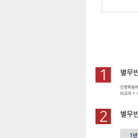
별무반
진명학원에 
비교과 + 
별무반
1년