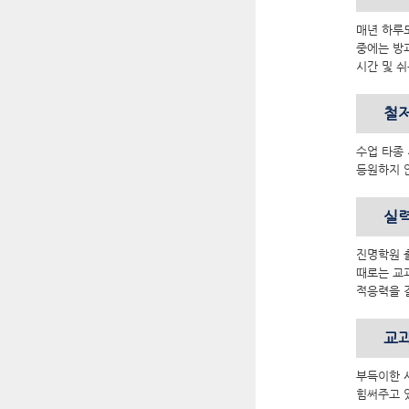
매년 하루
중에는 방과
시간 및 
철
수업 타종
등원하지 
실력
진명학원 
때로는 교
적응력을 
교과
부득이한 
힘써주고 